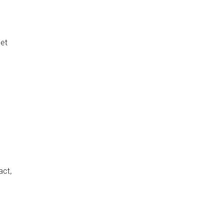
 et
act,