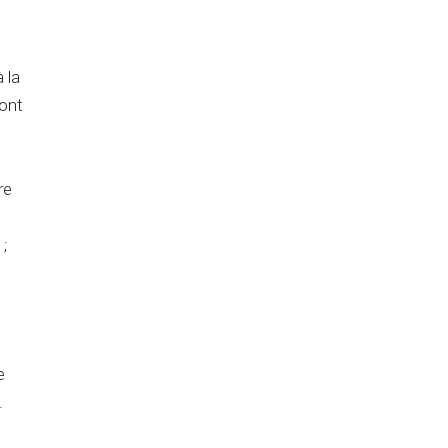
 la
ront
re
 ;
e
.